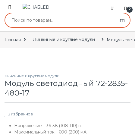
Skip to navigation
Skip to content
0
Искать:
Главная
Линейные и круглые модули
Модуль свет
Линейные и круглые модули
Модуль светодиодный 72-2835-
480-17
В избранное
Напряжение – 36-38 (108-110) в.
Максимальный ток – 600 (200) мА