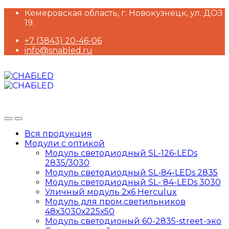
Skip
Skip
Кемеровская область, г. Новокузнецк, ул. ДОЗ
to
to
19.
navigation
content
+7 (3843) 20-46-06
info@snabled.ru
Вся продукция
Модули с оптикой
Модуль светодиодный SL-126-LEDs
2835/3030
Модуль светодиодный SL-84-LEDs 2835
Модуль светодиодный SL- 84-LEDs 3030
Уличный модуль 2х6 Herculux
Модуль для пром.светильников
48х3030х225х50
Модуль светодионый 60-2835-street-эко