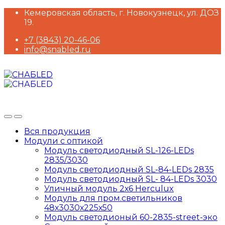
Skip
Skip
Кемеровская область, г. Новокузнецк, ул. ДОЗ
to
to
19.
navigation
content
+7 (3843) 20-46-06
info@snabled.ru
Вся продукция
Модули с оптикой
Модуль светодиодный SL-126-LEDs
2835/3030
Модуль светодиодный SL-84-LEDs 2835
Модуль светодиодный SL- 84-LEDs 3030
Уличный модуль 2х6 Herculux
Модуль для пром.светильников
48х3030х225х50
Модуль светодионый 60-2835-street-эко