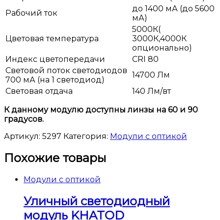
до 1400 мА (до 5600
Рабочий ток
мА)
5000К(
Цветовая температура
3000К,4000К
опционально)
Индекс цветопередачи
CRI 80
Световой поток светодиодов
14700 Лм
700 мА (на 1 светодиод)
Световая отдача
140 Лм/вт
К данному модулю доступны линзы на 60 и 90
градусов.
Артикул:
5297
Категория:
Модули с оптикой
Похожие товары
Модули с оптикой
Уличный светодиодный
модуль KHATOD