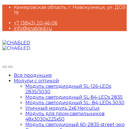
Skip
Skip
Кемеровская область, г. Новокузнецк, ул. ДОЗ
to
to
19.
navigation
content
+7 (3843) 20-46-06
info@snabled.ru
Вся продукция
Модули с оптикой
Модуль светодиодный SL-126-LEDs
2835/3030
Модуль светодиодный SL-84-LEDs 2835
Модуль светодиодный SL- 84-LEDs 3030
Уличный модуль 2х6 Herculux
Модуль для пром.светильников
48х3030х225х50
Модуль светодионый 60-2835-street-эко